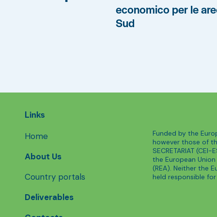
economico per le are
Sud
Links
Funded by the Europ
Home
however those of t
SECRETARIAT (CEI-ES
About Us
the European Union
(REA). Neither the 
Country portals
held responsible fo
Deliverables