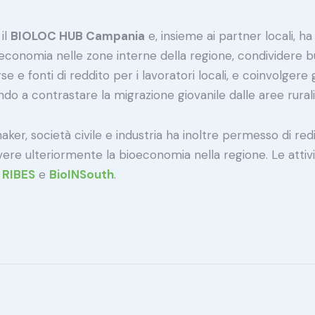
 il
BIOLOC HUB Campania
e, insieme ai partner locali, h
oeconomia nelle zone interne della regione, condividere 
se e fonti di reddito per i lavoratori locali, e coinvolger
ndo a contrastare la migrazione giovanile dalle aree rurali
aker, società civile e industria ha inoltre permesso di re
re ulteriormente la bioeconomia nella regione. Le attiv
:
RIBES
e
BioINSouth
.