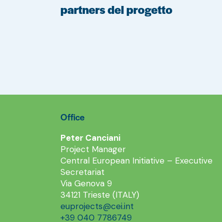
partners del progetto
Office
Peter Canciani
Project Manager
Central European Initiative – Executive
Secretariat
Via Genova 9
34121 Trieste (ITALY)
euprojects@cei.int
+39 040 7786749