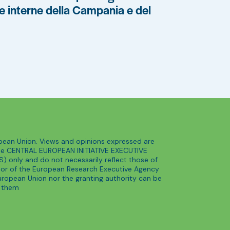
e interne della Campania e del
ean Union. Views and opinions expressed are
he CENTRAL EUROPEAN INITIATIVE EXECUTIVE
) only and do not necessarily reflect those of
 or of the European Research Executive Agency
European Union nor the granting authority can be
r them